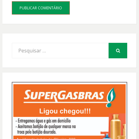
Procurar
por:
PESQUISAR