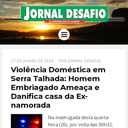
JORNAL
O Sertão em 1º Lugar
Menu
DESAFIO
PPOSTADO
27 DE JUNHO DE 2024
POR
JORNAL DESAFIO
EM
Violência Doméstica em
Serra Talhada: Homem
Embriagado Ameaça e
Danifica casa da Ex-
namorada
Na madrugada desta quarta-
feira (26), por volta das 00h32,