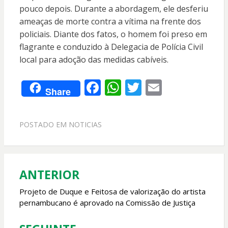
pouco depois. Durante a abordagem, ele desferiu
ameaças de morte contra a vítima na frente dos
policiais. Diante dos fatos, o homem foi preso em
flagrante e conduzido à Delegacia de Polícia Civil
local para adoção das medidas cabíveis.
F
W
T
E
Share
ac
h
w
m
e
at
itt
ai
POSTADO EM
NOTICIAS
b
s
er
l
o
A
o
p
ANTERIOR
Navegação
k
p
de
Projeto de Duque e Feitosa de valorização do artista
pernambucano é aprovado na Comissão de Justiça
Post