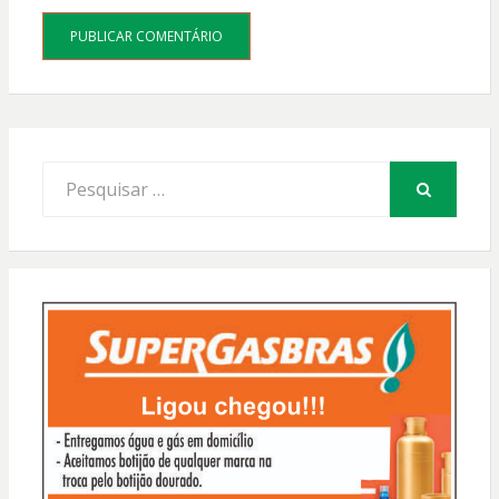
Procurar
por:
PESQUISAR