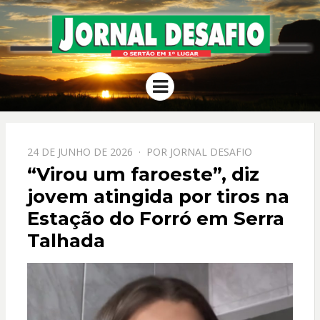
JORNAL
O Sertão em 1º Lugar
Menu
DESAFIO
PPOSTADO
24 DE JUNHO DE 2026
POR
JORNAL DESAFIO
EM
“Virou um faroeste”, diz
jovem atingida por tiros na
Estação do Forró em Serra
Talhada