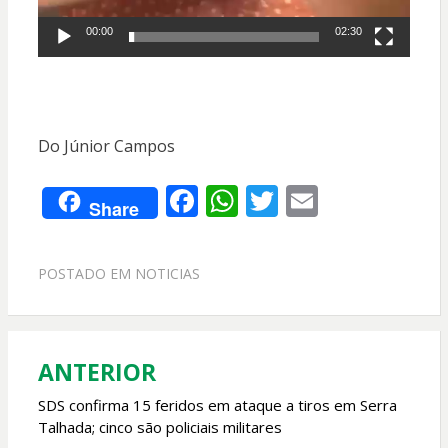
00:00
02:30
Do Júnior Campos
F
W
T
E
Share
ac
h
w
m
e
at
itt
ai
POSTADO EM
NOTICIAS
b
s
er
l
o
A
o
p
ANTERIOR
Navegação
k
p
de
SDS confirma 15 feridos em ataque a tiros em Serra
Talhada; cinco são policiais militares
Post