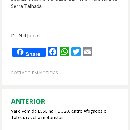
Serra Talhada.
Do Nill Júnior
F
W
T
E
Share
ac
h
w
m
e
at
itt
ai
POSTADO EM
NOTICIAS
b
s
er
l
o
A
o
p
ANTERIOR
Navegação
k
p
de
Vai e vem da ESSE na PE 320, entre Afogados e
Tabira, revolta motoristas
Post