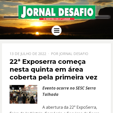
JORNAL
O Sertão em 1º Lugar
Menu
DESAFIO
PPOSTADO
13 DE JULHO DE 2022
POR
JORNAL DESAFIO
EM
22ª Exposerra começa
nesta quinta em área
coberta pela primeira vez
Evento ocorre no SESC Serra
Talhada
A abertura da 22ª ExpoSerra,