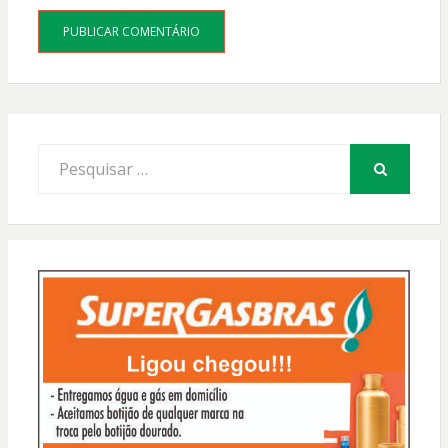
Procurar
por:
PESQUISAR