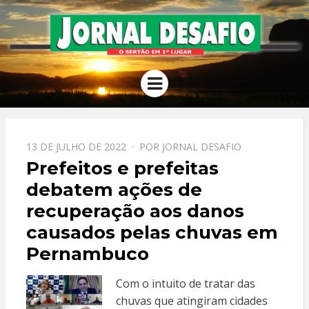
JORNAL
O Sertão em 1º Lugar
Menu
DESAFIO
PPOSTADO
13 DE JULHO DE 2022
POR
JORNAL DESAFIO
EM
Prefeitos e prefeitas
debatem ações de
recuperação aos danos
causados pelas chuvas em
Pernambuco
Com o intuito de tratar das
chuvas que atingiram cidades