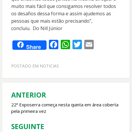
muito mais fácil que consigamos resolver todos
os desafios dessa forma e assim ajudemos as
pessoas que mais estão precisando”,
concluiu. Do Nill Júnior
F
W
T
E
Share
ac
h
w
m
e
at
itt
ai
POSTADO EM
NOTICIAS
b
s
er
l
o
A
o
p
ANTERIOR
Navegação
k
p
de
22ª Exposerra começa nesta quinta em área coberta
pela primeira vez
Post
SEGUINTE