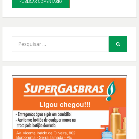
Procurar
por:
PESQUISAR