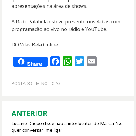
apresentações na área de shows.
A Rádio Vilabela esteve presente nos 4 dias com
programação ao vivo no rádio e YouTube.
DO Vilas Bela Online
F
W
T
E
Share
ac
h
w
m
e
at
itt
ai
POSTADO EM
NOTICIAS
b
s
er
l
o
A
o
p
ANTERIOR
Navegação
k
p
de
Luciano Duque disse não a interlocutor de Márcia: “se
quer conversar, me liga”
Post