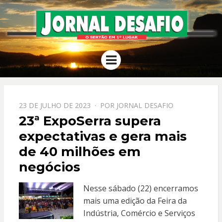
JORNAL
O Sertão em 1º Lugar
Menu
DESAFIO
PPOSTADO
23 DE JULHO DE 2023
POR
JORNAL DESAFIO
EM
23ª ExpoSerra supera
expectativas e gera mais
de 40 milhões em
negócios
Nesse sábado (22) encerramos
mais uma edição da Feira da
Indústria, Comércio e Serviços