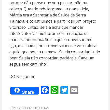
porque não pense que vou passar mão na
cabeça. Quando nós lançamos o nome dela,
Márcia era a Secretária de Saúde de Serra
Talhada, e construímos a partir dali um projeto
vitorioso. Então, se ela acha que mandar
interlocutor vai melhorar nossa relação, de
maneira nenhuma. Se ela quer conversar, me
liga, me chama, nos conversarmos e vou colocar
aquilo que penso na mesa. Se ela concordar, tudo
bem. Se ela não concordar, paciência. Cada um
segue sem caminho”.
DO Nill Júnior
F
W
T
E
Share
ac
h
w
m
e
at
itt
ai
POSTADO EM
NOTICIAS