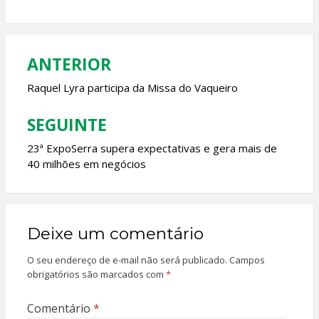
b
s
er
l
o
A
o
p
ANTERIOR
Navegação
k
p
de
Raquel Lyra participa da Missa do Vaqueiro
Post
SEGUINTE
23ª ExpoSerra supera expectativas e gera mais de
40 milhões em negócios
Deixe um comentário
O seu endereço de e-mail não será publicado.
Campos
obrigatórios são marcados com
*
Comentário
*