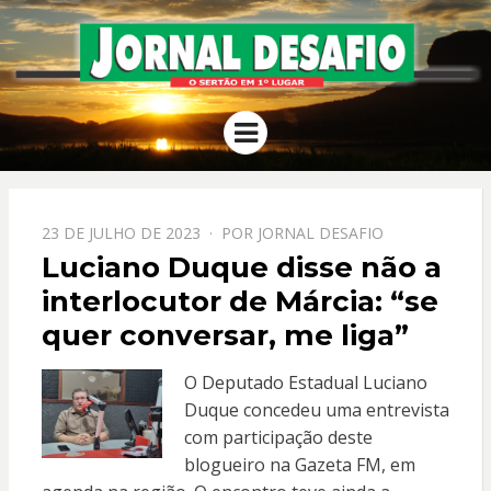
JORNAL
O Sertão em 1º Lugar
Menu
DESAFIO
PPOSTADO
23 DE JULHO DE 2023
POR
JORNAL DESAFIO
EM
Luciano Duque disse não a
interlocutor de Márcia: “se
quer conversar, me liga”
O Deputado Estadual Luciano
Duque concedeu uma entrevista
com participação deste
blogueiro na Gazeta FM, em