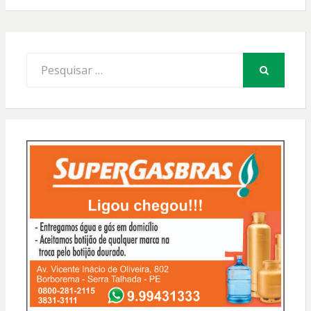
Procurar
por:
PESQUISAR