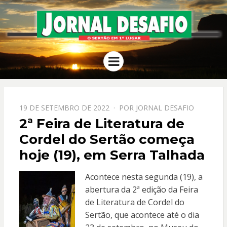
JORNAL
O Sertão em 1º Lugar
Menu
DESAFIO
PPOSTADO
19 DE SETEMBRO DE 2022
POR
JORNAL DESAFIO
EM
2ª Feira de Literatura de
Cordel do Sertão começa
hoje (19), em Serra Talhada
Acontece nesta segunda (19), a
abertura da 2ª edição da Feira
de Literatura de Cordel do
Sertão, que acontece até o dia