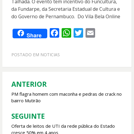
Talhada. O evento tem incentivo do Funcultura,
da Fundarpe, da Secretaria Estadual de Cultura e
do Governo de Pernambuco. Do Vila Bela Online
F
W
T
E
Share
ac
h
w
m
e
at
itt
ai
POSTADO EM
NOTICIAS
b
s
er
l
o
A
o
p
ANTERIOR
Navegação
k
p
de
PM flagra homem com maconha e pedras de crack no
bairro Mutirão
Post
SEGUINTE
Oferta de leitos de UTI da rede pública do Estado
cresce 50% em 4 anos