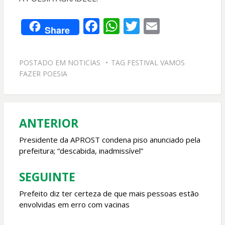
F
W
T
E
Share
ac
h
w
m
e
at
itt
ai
POSTADO EM
NOTICIAS
TAG
FESTIVAL VAMOS
b
s
er
l
FAZER POESIA
o
A
o
p
k
p
ANTERIOR
Navegação
de
Presidente da APROST condena piso anunciado pela
prefeitura; “descabida, inadmissível”
Post
SEGUINTE
Prefeito diz ter certeza de que mais pessoas estão
envolvidas em erro com vacinas