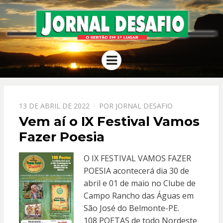
JORNAL
O Sertão em 1º Lugar
Menu
DESAFIO
PPOSTADO
13 DE ABRIL DE 2022
POR
JORNAL DESAFIO
EM
Vem aí o IX Festival Vamos
Fazer Poesia
O IX FESTIVAL VAMOS FAZER
POESIA acontecerá dia 30 de
abril e 01 de maio no Clube de
Campo Rancho das Águas em
São José do Belmonte-PE.
108 POETAS de todo Nordeste