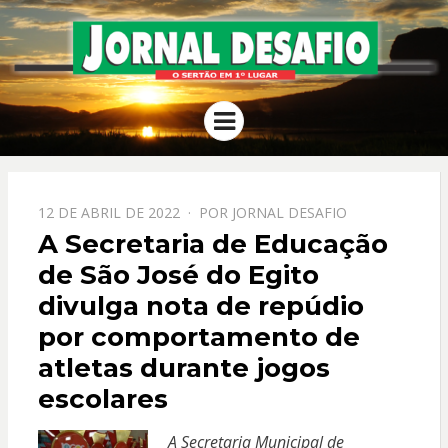
JORNAL
O Sertão em 1º Lugar
Menu
DESAFIO
PPOSTADO
12 DE ABRIL DE 2022
POR
JORNAL DESAFIO
EM
A Secretaria de Educação
de São José do Egito
divulga nota de repúdio
por comportamento de
atletas durante jogos
escolares
A Secretaria Municipal de