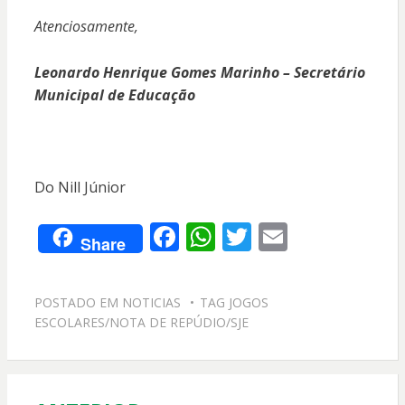
Atenciosamente,
Leonardo Henrique Gomes Marinho – Secretário
Municipal de Educação
Do Nill Júnior
F
W
T
E
Share
ac
h
w
m
e
at
itt
ai
POSTADO EM
NOTICIAS
TAG
JOGOS
b
s
er
l
ESCOLARES/NOTA DE REPÚDIO/SJE
o
A
o
p