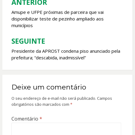
k
p
ANTERIOR
Navegação
de
Amupe e UFPE próximas de parceira que vai
disponibilizar teste de pezinho ampliado aos
Post
municípios
SEGUINTE
Presidente da APROST condena piso anunciado pela
prefeitura; “descabida, inadmissível”
Deixe um comentário
O seu endereço de e-mail não será publicado.
Campos
obrigatórios são marcados com
*
Comentário
*