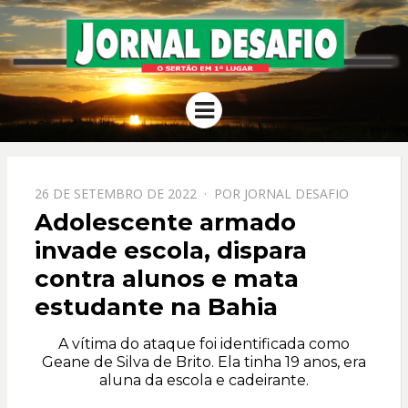
JORNAL
O Sertão em 1º Lugar
Menu
DESAFIO
PPOSTADO
26 DE SETEMBRO DE 2022
POR
JORNAL DESAFIO
EM
Adolescente armado
invade escola, dispara
contra alunos e mata
estudante na Bahia
A vítima do ataque foi identificada como
Geane de Silva de Brito. Ela tinha 19 anos, era
aluna da escola e cadeirante.