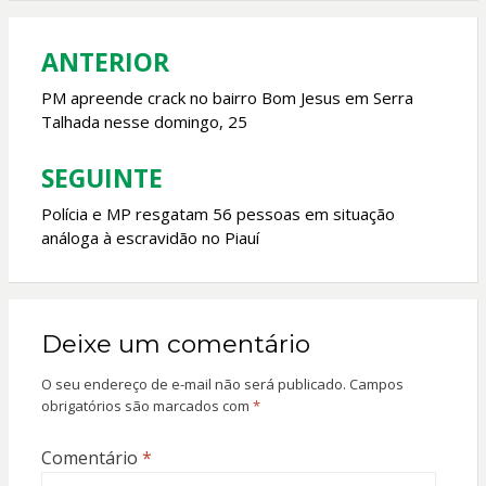
o
p
k
p
ANTERIOR
Navegação
de
PM apreende crack no bairro Bom Jesus em Serra
Talhada nesse domingo, 25
Post
SEGUINTE
Polícia e MP resgatam 56 pessoas em situação
análoga à escravidão no Piauí
Deixe um comentário
O seu endereço de e-mail não será publicado.
Campos
obrigatórios são marcados com
*
Comentário
*