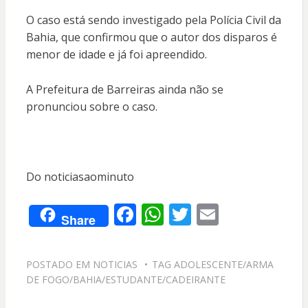
O caso está sendo investigado pela Polícia Civil da
Bahia, que confirmou que o autor dos disparos é
menor de idade e já foi apreendido.
A Prefeitura de Barreiras ainda não se
pronunciou sobre o caso.
Do noticiasaominuto
F
W
T
E
Share
ac
h
w
m
e
at
itt
ai
POSTADO EM
NOTICIAS
TAG
ADOLESCENTE/ARMA
b
s
er
l
DE FOGO/BAHIA/ESTUDANTE/CADEIRANTE
o
A