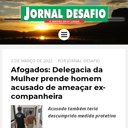
JORNAL
O Sertão em 1º Lugar
Menu
DESAFIO
PPOSTADO
2 DE MARÇO DE 2022
POR
JORNAL DESAFIO
EM
Afogados: Delegacia da
Mulher prende homem
acusado de ameaçar ex-
companheira
Acusado também teria
descumprido medida protetiva