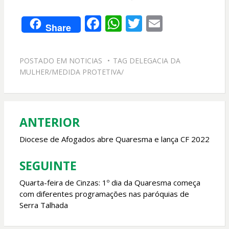
F
W
T
E
Share
ac
h
w
m
e
at
itt
ai
POSTADO EM
NOTICIAS
TAG
DELEGACIA DA
b
s
er
l
MULHER/MEDIDA PROTETIVA/
o
A
o
p
k
p
ANTERIOR
Navegação
de
Diocese de Afogados abre Quaresma e lança CF 2022
Post
SEGUINTE
Quarta-feira de Cinzas: 1º dia da Quaresma começa
com diferentes programações nas paróquias de
Serra Talhada