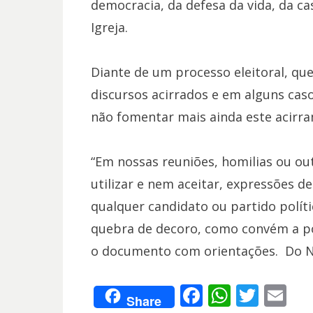
democracia, da defesa da vida, da c
Igreja.
Diante de um processo eleitoral, que
discursos acirrados e em alguns ca
não fomentar mais ainda este acirram
“Em nossas reuniões, homilias ou ou
utilizar e nem aceitar, expressões d
qualquer candidato ou partido polít
quebra de decoro, como convém a pos
o documento com orientações. Do Ni
F
W
T
E
Share