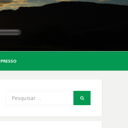
AL
MPRESSO
FIO
Procurar
PESQUISAR
por: