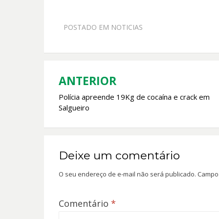
ac
h
w
m
e
at
itt
ai
POSTADO EM
NOTICIAS
b
s
er
l
o
A
o
p
k
p
ANTERIOR
Navegação
Polícia apreende 19Kg de cocaína e crack em
de
Salgueiro
Post
Deixe um comentário
O seu endereço de e-mail não será publicado.
Campos
Comentário
*