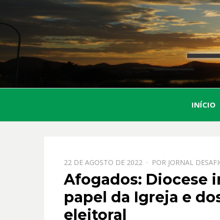
INÍCIO
PPOSTADO
22 DE AGOSTO DE 2022
POR
JORNAL DESAF
EM
Afogados: Diocese 
papel da Igreja e do
eleitoral