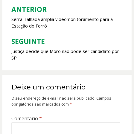
o
p
ANTERIOR
Navegação
k
p
de
Serra Talhada amplia videomonitoramento para a
Estação do Forró
Post
SEGUINTE
Justiça decide que Moro não pode ser candidato por
SP
Deixe um comentário
O seu endereço de e-mail não será publicado.
Campos
obrigatórios são marcados com
*
Comentário
*