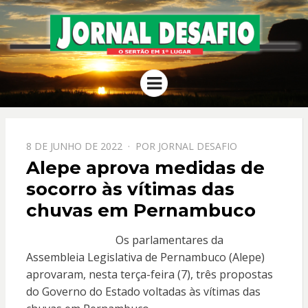
JORNAL
O Sertão em 1º Lugar
Menu
DESAFIO
PPOSTADO
8 DE JUNHO DE 2022
POR
JORNAL DESAFIO
EM
Alepe aprova medidas de
socorro às vítimas das
chuvas em Pernambuco
Os parlamentares da
Assembleia Legislativa de Pernambuco (Alepe)
aprovaram, nesta terça-feira (7), três propostas
do Governo do Estado voltadas às vítimas das