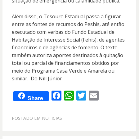
situação de emergência ou calamidade pública.
Além disso, o Tesouro Estadual passa a figurar
entre as fontes de recursos do Peshis, até então
executado com verbas do Fundo Estadual de
Habitação de Interesse Social (Fehis), de agentes
financeiros e de agências de fomento. O texto
também autoriza aportes destinados à quitação
total ou parcial de financiamentos obtidos por
meio do Programa Casa Verde e Amarela ou
similar. Do Nill Júnior
F
W
T
E
Share
ac
h
w
m
e
at
itt
ai
POSTADO EM
NOTICIAS
b
s
er
l
o
A