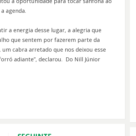
itou a oportunidade para tocar sanfona ao
a agenda.
tir a energia desse lugar, a alegria que
gulho que sentem por fazerem parte da
 um cabra arretado que nos deixou esse
orró adiante”, declarou. Do Nill Júnior