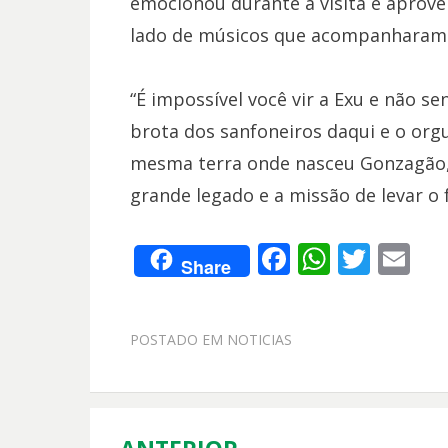
emocionou durante a visita e aprove
lado de músicos que acompanharam 
“É impossível você vir a Exu e não sen
brota dos sanfoneiros daqui e o or
mesma terra onde nasceu Gonzagão,
grande legado e a missão de levar o f
F
W
T
E
Share
ac
h
w
m
e
at
itt
ai
POSTADO EM
NOTICIAS
b
s
er
l
o
A
o
p