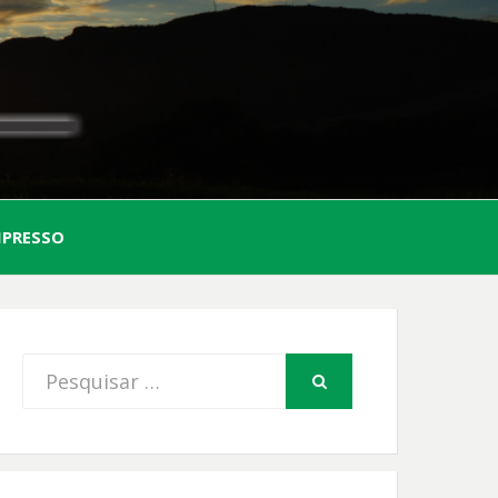
AL
MPRESSO
FIO
Procurar
PESQUISAR
por: