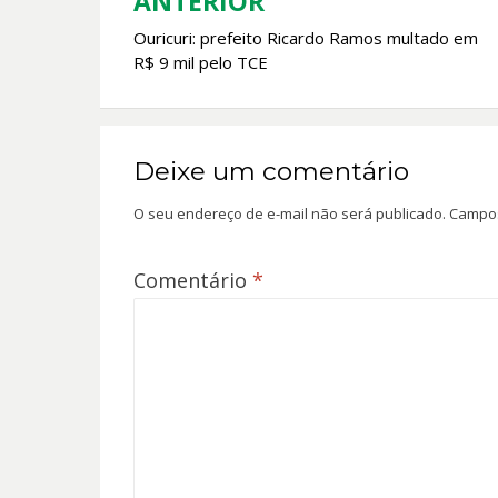
k
p
ANTERIOR
Navegação
Ouricuri: prefeito Ricardo Ramos multado em
de
R$ 9 mil pelo TCE
Post
Deixe um comentário
O seu endereço de e-mail não será publicado.
Campos
Comentário
*