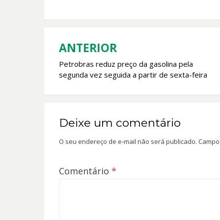
b
s
er
l
o
A
o
p
k
p
ANTERIOR
Navegação
Petrobras reduz preço da gasolina pela
de
segunda vez seguida a partir de sexta-feira
Post
Deixe um comentário
O seu endereço de e-mail não será publicado.
Campos
Comentário
*