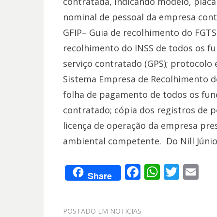
contratada, indicando modelo, placa
nominal de pessoal da empresa cont
GFIP– Guia de recolhimento do FGTS 
recolhimento do INSS de todos os fu
serviço contratado (GPS); protocolo 
Sistema Empresa de Recolhimento do
folha de pagamento de todos os func
contratado; cópia dos registros de p
licença de operação da empresa pres
ambiental competente. Do Nill Júnio
F
W
T
E
Share
ac
h
w
m
e
at
itt
ai
POSTADO EM
NOTICIAS