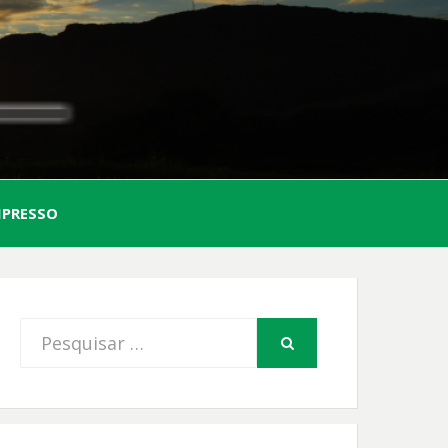
AL
MPRESSO
FIO
Procurar
PESQUISAR
por: