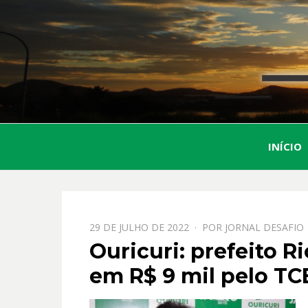
INÍCIO
PPOSTADO
29 DE JULHO DE 2022
POR
JORNAL DESAFIO
EM
Ouricuri: prefeito 
em R$ 9 mil pelo TC