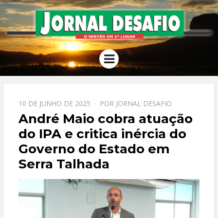
JORNAL
O Sertão em 1º Lugar
Menu
DESAFIO
PPOSTADO
10 DE JUNHO DE 2025
POR
JORNAL DESAFIO
EM
André Maio cobra atuação
do IPA e critica inércia do
Governo do Estado em
Serra Talhada