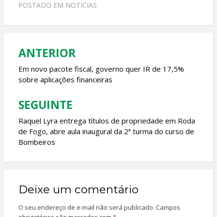
e
at
itt
ai
POSTADO EM
NOTICIAS
b
s
er
l
o
A
o
p
ANTERIOR
Navegação
k
p
de
Em novo pacote fiscal, governo quer IR de 17,5%
sobre aplicações financeiras
Post
SEGUINTE
Raquel Lyra entrega títulos de propriedade em Roda
de Fogo, abre aula inaugural da 2ª turma do curso de
Bombeiros
Deixe um comentário
O seu endereço de e-mail não será publicado.
Campos
obrigatórios são marcados com
*