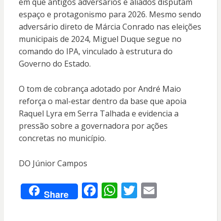
em que antigos adversários e aliados disputam
espaço e protagonismo para 2026. Mesmo sendo
adversário direto de Márcia Conrado nas eleições
municipais de 2024, Miguel Duque segue no
comando do IPA, vinculado à estrutura do
Governo do Estado.
O tom de cobrança adotado por André Maio
reforça o mal-estar dentro da base que apoia
Raquel Lyra em Serra Talhada e evidencia a
pressão sobre a governadora por ações
concretas no município.
DO Júnior Campos
F
W
T
E
Share
ac
h
w
m