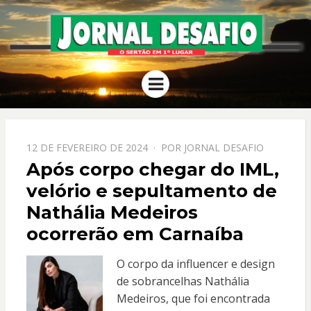
JORNAL
O Sertão em 1º Lugar
Menu
DESAFIO
PPOSTADO
12 DE FEVEREIRO DE 2024
POR
JORNAL DESAFIO
EM
Após corpo chegar do IML,
velório e sepultamento de
Nathália Medeiros
ocorrerão em Carnaíba
O corpo da influencer e design
de sobrancelhas Nathália
Medeiros, que foi encontrada