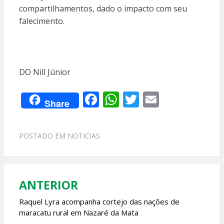
compartilhamentos, dado o impacto com seu
falecimento.
DO Nill Júnior
F
W
T
E
Share
ac
h
w
m
e
at
itt
ai
POSTADO EM
NOTICIAS
b
s
er
l
o
A
o
p
ANTERIOR
Navegação
k
p
de
Raquel Lyra acompanha cortejo das nações de
maracatu rural em Nazaré da Mata
Post