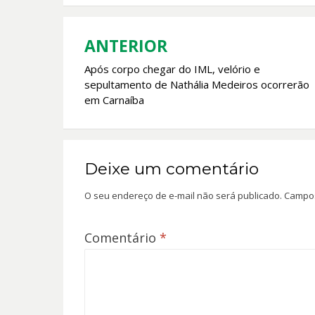
o
A
o
p
k
p
ANTERIOR
Navegação
Após corpo chegar do IML, velório e
de
sepultamento de Nathália Medeiros ocorrerão
Post
em Carnaíba
Deixe um comentário
O seu endereço de e-mail não será publicado.
Campos
Comentário
*