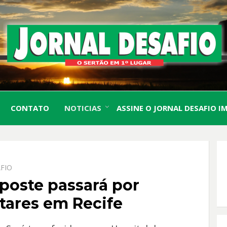
O Sertão em 1º Lugar
JORN
CONTATO
NOTICIAS
ASSINE O JORNAL DESAFIO I
DESA
FIO
poste passará por
ares em Recife