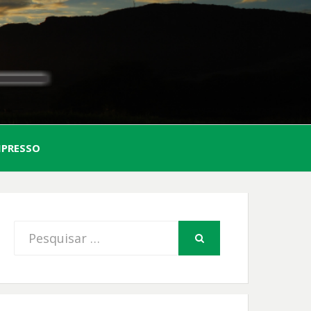
AL
MPRESSO
FIO
Procurar
PESQUISAR
por: