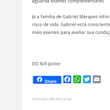
aguarda exames complementares.
Já a família de Gabriel Marques info
risco de vida. Gabriel está conscie
mais exames para avaliar sua condição
DO Nill Júnior
F
W
T
E
Share
ac
h
w
m
e
at
itt
ai
POSTADO EM
NOTICIAS
b
s
er
l