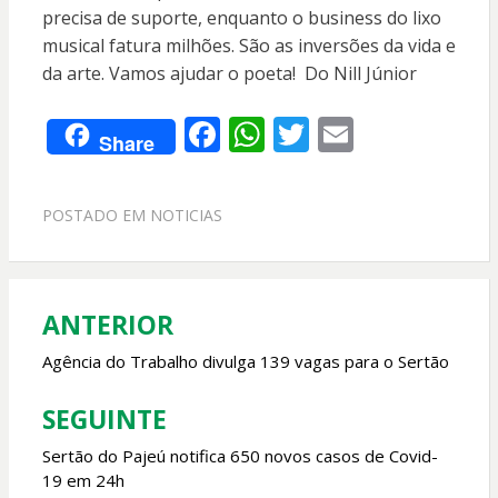
precisa de suporte, enquanto o business do lixo
musical fatura milhões. São as inversões da vida e
da arte. Vamos ajudar o poeta! Do Nill Júnior
F
W
T
E
Share
ac
h
w
m
e
at
itt
ai
POSTADO EM
NOTICIAS
b
s
er
l
o
A
o
p
ANTERIOR
Navegação
k
p
de
Agência do Trabalho divulga 139 vagas para o Sertão
Post
SEGUINTE
Sertão do Pajeú notifica 650 novos casos de Covid-
19 em 24h