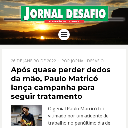
JORNAL
O Sertão em 1º Lugar
Menu
DESAFIO
PPOSTADO
26 DE JANEIRO DE 2022
POR
JORNAL DESAFIO
EM
Após quase perder dedos
da mão, Paulo Matricó
lança campanha para
seguir tratamento
O genial Paulo Matricó foi
vitimado por um acidente de
trabalho no penúltimo dia de