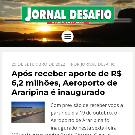
JORNAL
O Sertão em 1º Lugar
Menu
DESAFIO
PPOSTADO
25 DE SETEMBRO DE 2022
POR
JORNAL DESAFIO
EM
Após receber aporte de R$
6,2 milhões, Aeroporto de
Araripina é inaugurado
Com previsão de receber voos a
partir do dia 19 de outubro, o
Aeroporto de Araripina foi
inaugurado nesta sexta-feira