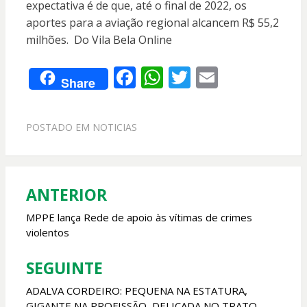
expectativa é de que, até o final de 2022, os
aportes para a aviação regional alcancem R$ 55,2
milhões. Do Vila Bela Online
F
W
T
E
Share
ac
h
w
m
e
at
itt
ai
POSTADO EM
NOTICIAS
b
s
er
l
o
A
o
p
ANTERIOR
Navegação
k
p
de
MPPE lança Rede de apoio às vítimas de crimes
violentos
Post
SEGUINTE
ADALVA CORDEIRO: PEQUENA NA ESTATURA,
GIGANTE NA PROFISSÃO, DELICADA NO TRATO,