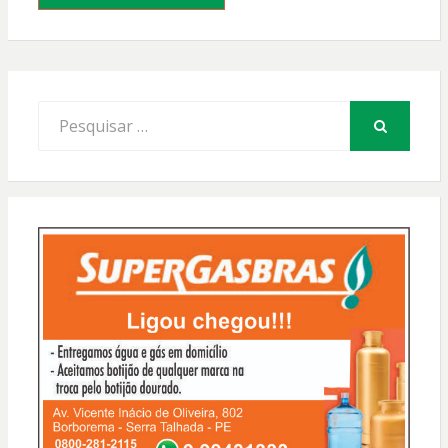
Procurar
por:
PESQUISAR