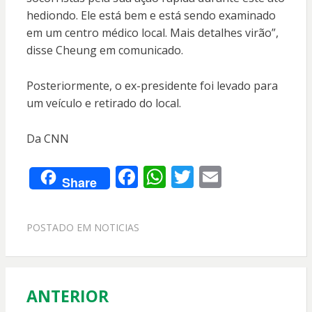
hediondo. Ele está bem e está sendo examinado
em um centro médico local. Mais detalhes virão”,
disse Cheung em comunicado.
Posteriormente, o ex-presidente foi levado para
um veículo e retirado do local.
Da CNN
F
W
T
E
Share
ac
h
w
m
e
at
itt
ai
POSTADO EM
NOTICIAS
b
s
er
l
o
A
o
p
ANTERIOR
Navegação
k
p