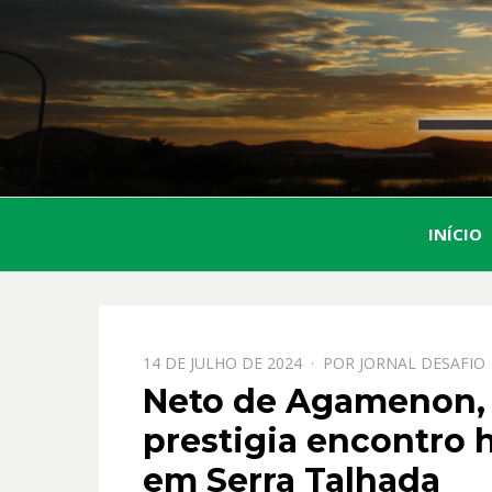
INÍCIO
PPOSTADO
14 DE JULHO DE 2024
POR
JORNAL DESAFIO
EM
Neto de Agamenon,
prestigia encontro 
em Serra Talhada