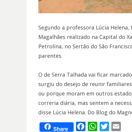
Segundo a professora Lúcia Helena, f
Magalhães realizado na Capital do Xa
Petrolina, no Sertão do São Franci
parentes.
O de Serra Talhada vai ficar marcado
surgiu do desejo de reunir familiar
ou porque moram em outros estados
correria diária, mas sentem a necessi
disse Lúcia Helena. Do Blog do Magn
F
W
T
E
Share