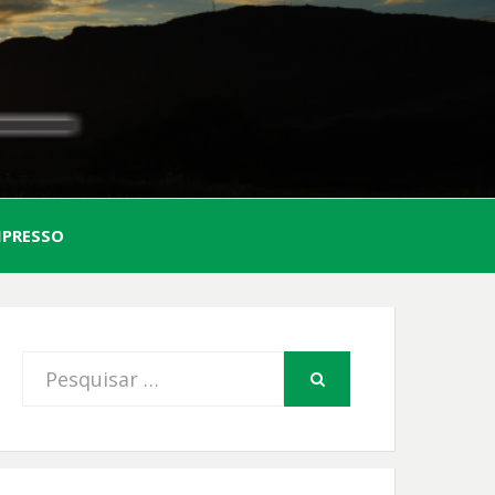
AL
MPRESSO
FIO
Procurar
PESQUISAR
por: