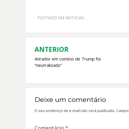
ac
h
w
m
e
at
itt
ai
POSTADO EM
NOTICIAS
b
s
er
l
o
A
o
p
k
p
ANTERIOR
Navegação
Atirador em comício de Trump foi
de
“neutralizado”
Post
Deixe um comentário
O seu endereço de e-mail não será publicado.
Campos
Comentário
*