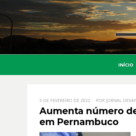
INÍCIO
PPOSTADO
5 DE FEVEREIRO DE 2022
POR
JORNAL DESAF
EM
Aumenta número de 
em Pernambuco