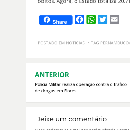
óbitos. Agora, o Estado totaliza 20.7
F
W
T
E
Share
ac
h
w
m
e
at
itt
ai
POSTADO EM
NOTICIAS
TAG
PERNAMBUCO/
b
s
er
l
o
A
o
p
k
p
ANTERIOR
Navegação
Polícia Militar realiza operação contra o tráfico
de
de drogas em Flores
Post
Deixe um comentário