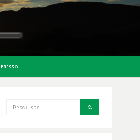
AL
MPRESSO
FIO
Procurar
PESQUISAR
por: