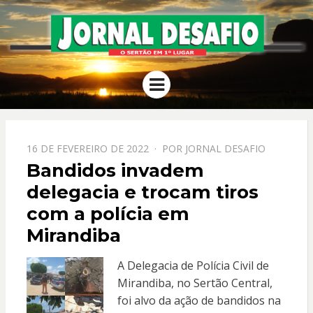
JORNAL
O Sertão em 1º Lugar
Menu
DESAFIO
PPOSTADO
16 DE FEVEREIRO DE 2022
POR
JORNAL DESAFIO
EM
Bandidos invadem
delegacia e trocam tiros
com a polícia em
Mirandiba
A Delegacia de Polícia Civil de
Mirandiba, no Sertão Central,
foi alvo da ação de bandidos na