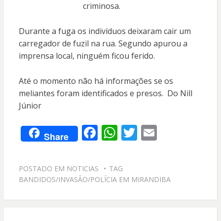
criminosa.
Durante a fuga os indivíduos deixaram cair um
carregador de fuzil na rua. Segundo apurou a
imprensa local, ninguém ficou ferido.
Até o momento não há informações se os
meliantes foram identificados e presos. Do Nill
Júnior
F
W
T
E
Share
ac
h
w
m
e
at
itt
ai
POSTADO EM
NOTICIAS
TAG
b
s
er
l
BANDIDOS/INVASÃO/POLÍCIA EM MIRANDIBA
o
A
o
p