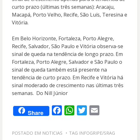
curto prazo (últimas três semanas): Aracaju,
Macapá, Porto Velho, Recife, São Luís, Teresina e
Vitória.
Em Belo Horizonte, Fortaleza, Porto Alegre,
Recife, Salvador, São Paulo e Vitória observa-se
sinal de queda na tendência de longo prazo. Em
Fortaleza, Porto Alegre, Salvador e São Paulo o
sinal de queda também está presente na
tendência de curto prazo. Em Recife e Vitória há
sinal moderado de crescimento nas últimas três
semanas. Do Nill Júnior
F
W
T
E
Share
ac
h
w
m
e
at
itt
ai
POSTADO EM
NOTICIAS
TAG
INFOGRIPE/SRAG