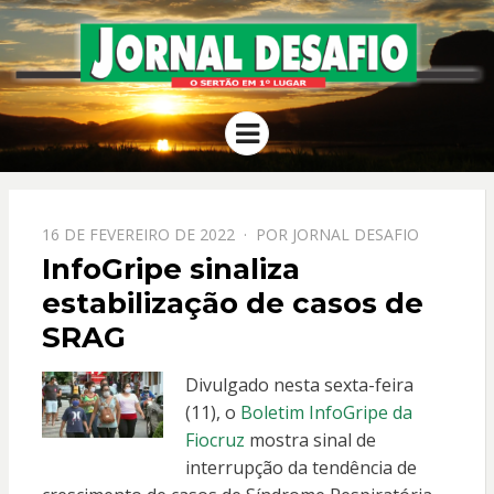
JORNAL
O Sertão em 1º Lugar
Menu
DESAFIO
PPOSTADO
16 DE FEVEREIRO DE 2022
POR
JORNAL DESAFIO
EM
InfoGripe sinaliza
estabilização de casos de
SRAG
Divulgado nesta sexta-feira
(11), o
Boletim InfoGripe da
Fiocruz
mostra sinal de
interrupção da tendência de