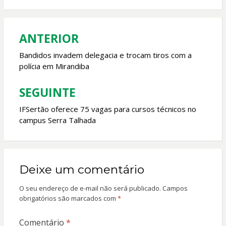
b
s
er
l
o
A
o
p
ANTERIOR
Navegação
k
p
de
Bandidos invadem delegacia e trocam tiros com a
polícia em Mirandiba
Post
SEGUINTE
IFSertão oferece 75 vagas para cursos técnicos no
campus Serra Talhada
Deixe um comentário
O seu endereço de e-mail não será publicado.
Campos
obrigatórios são marcados com
*
Comentário
*