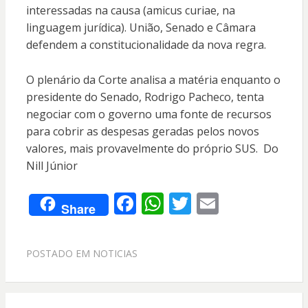
interessadas na causa (amicus curiae, na
linguagem jurídica). União, Senado e Câmara
defendem a constitucionalidade da nova regra.
O plenário da Corte analisa a matéria enquanto o
presidente do Senado, Rodrigo Pacheco, tenta
negociar com o governo uma fonte de recursos
para cobrir as despesas geradas pelos novos
valores, mais provavelmente do próprio SUS. Do
Nill Júnior
F
W
T
E
Share
ac
h
w
m
e
at
itt
ai
POSTADO EM
NOTICIAS
b
s
er
l
o
A