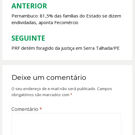
o
p
ANTERIOR
Navegação
k
p
de
Pernambuco: 81,5% das famílias do Estado se dizem
endividadas, aponta Fecomércio
Post
SEGUINTE
PRF detém foragido da justiça em Serra Talhada/PE
Deixe um comentário
O seu endereço de e-mail não será publicado.
Campos
obrigatórios são marcados com
*
Comentário
*