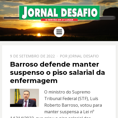
JORNAL
O Sertão em 1º Lugar
Menu
DESAFIO
PPOSTADO
9 DE SETEMBRO DE 2022
POR
JORNAL DESAFIO
EM
Barroso defende manter
suspenso o piso salarial da
enfermagem
O ministro do Supremo
Tribunal Federal (STF), Luís
Roberto Barroso, votou para
manter suspensa a Lei nº