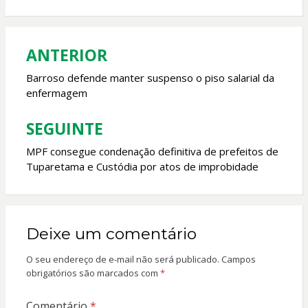
b
s
er
l
o
A
o
p
ANTERIOR
Navegação
k
p
de
Barroso defende manter suspenso o piso salarial da
enfermagem
Post
SEGUINTE
MPF consegue condenação definitiva de prefeitos de
Tuparetama e Custódia por atos de improbidade
Deixe um comentário
O seu endereço de e-mail não será publicado.
Campos
obrigatórios são marcados com
*
Comentário
*