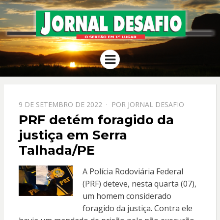
JORNAL
O Sertão em 1º Lugar
Menu
DESAFIO
PPOSTADO
9 DE SETEMBRO DE 2022
POR
JORNAL DESAFIO
EM
PRF detém foragido da
justiça em Serra
Talhada/PE
A Polícia Rodoviária Federal
(PRF) deteve, nesta quarta (07),
um homem considerado
foragido da justiça. Contra ele