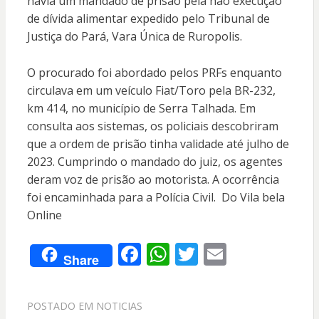
havia um mandado de prisão pela não execução
de dívida alimentar expedido pelo Tribunal de
Justiça do Pará, Vara Única de Ruropolis.
O procurado foi abordado pelos PRFs enquanto
circulava em um veículo Fiat/Toro pela BR-232,
km 414, no município de Serra Talhada. Em
consulta aos sistemas, os policiais descobriram
que a ordem de prisão tinha validade até julho de
2023. Cumprindo o mandado do juiz, os agentes
deram voz de prisão ao motorista. A ocorrência
foi encaminhada para a Polícia Civil. Do Vila bela
Online
F
W
T
E
Share
ac
h
w
m
e
at
itt
ai
POSTADO EM
NOTICIAS