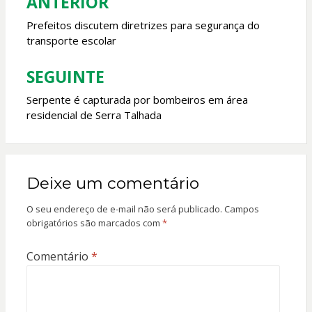
k
p
ANTERIOR
Navegação
de
Prefeitos discutem diretrizes para segurança do
transporte escolar
Post
SEGUINTE
Serpente é capturada por bombeiros em área
residencial de Serra Talhada
Deixe um comentário
O seu endereço de e-mail não será publicado.
Campos
obrigatórios são marcados com
*
Comentário
*