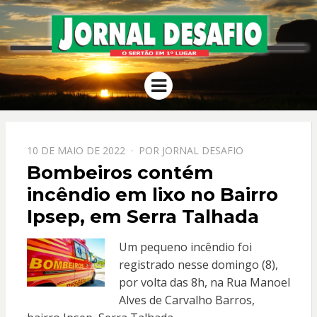
JORNAL
O Sertão em 1º Lugar
Menu
DESAFIO
PPOSTADO
10 DE MAIO DE 2022
POR
JORNAL DESAFIO
EM
Bombeiros contém
incêndio em lixo no Bairro
Ipsep, em Serra Talhada
Um pequeno incêndio foi
registrado nesse domingo (8),
por volta das 8h, na Rua Manoel
Alves de Carvalho Barros,