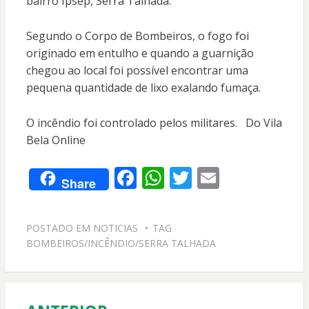
bairro Ipsep, Serra Talhada.
Segundo o Corpo de Bombeiros, o fogo foi
originado em entulho e quando a guarnição
chegou ao local foi possível encontrar uma
pequena quantidade de lixo exalando fumaça.
O incêndio foi controlado pelos militares. Do Vila
Bela Online
F
W
T
E
Share
ac
h
w
m
e
at
itt
ai
POSTADO EM
NOTICIAS
TAG
b
s
er
l
BOMBEIROS/INCÊNDIO/SERRA TALHADA
o
A
o
p