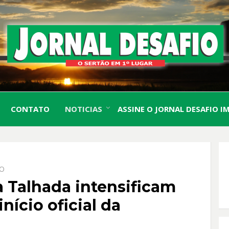
O Sertão em 1º Lugar
JORN
CONTATO
NOTICIAS
ASSINE O JORNAL DESAFIO I
DESA
IO
 Talhada intensificam
nício oficial da