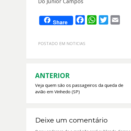
Do Júnior Campos
F
W
T
E
Share
ac
h
w
m
e
at
itt
ai
POSTADO EM
NOTICIAS
b
s
er
l
o
A
o
p
k
p
ANTERIOR
Navegação
Veja quem são os passageiros da queda de
de
avião em Vinhedo (SP)
Post
Deixe um comentário