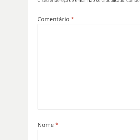
O seu endereço de e-mail não será publicado.
Campos
Comentário
*
Nome
*