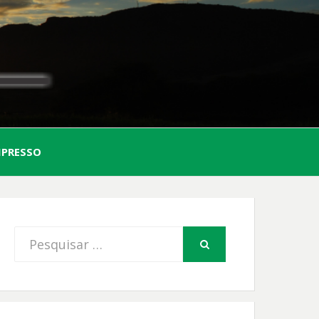
AL
MPRESSO
FIO
Procurar
PESQUISAR
por: