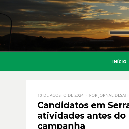
INÍCIO
PPOSTADO
10 DE AGOSTO DE 2024
POR
JORNAL DESAF
EM
Candidatos em Serra
atividades antes do i
campanha