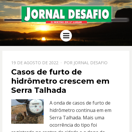
JORNAL
O Sertão em 1º Lugar
Menu
DESAFIO
PPOSTADO
19 DE AGOSTO DE 2022
POR
JORNAL DESAFIO
EM
Casos de furto de
hidrômetro crescem em
Serra Talhada
A onda de casos de furto de
hidrômetro continua em em
Serra Talhada. Mais uma
ocorrência do tipo foi