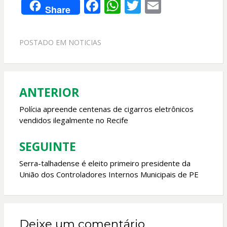
F
W
T
E
Share
ac
h
w
m
e
at
itt
ai
POSTADO EM
NOTICIAS
b
s
er
l
o
A
o
p
ANTERIOR
Navegação
k
p
de
Polícia apreende centenas de cigarros eletrônicos
vendidos ilegalmente no Recife
Post
SEGUINTE
Serra-talhadense é eleito primeiro presidente da
União dos Controladores Internos Municipais de PE
Deixe um comentário