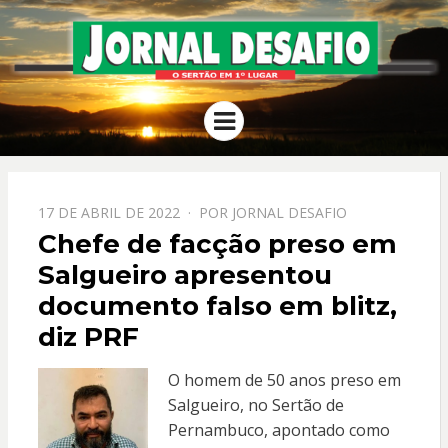
JORNAL
O Sertão em 1º Lugar
Menu
DESAFIO
PPOSTADO
17 DE ABRIL DE 2022
POR
JORNAL DESAFIO
EM
Chefe de facção preso em
Salgueiro apresentou
documento falso em blitz,
diz PRF
O homem de 50 anos preso em
Salgueiro, no Sertão de
Pernambuco, apontado como