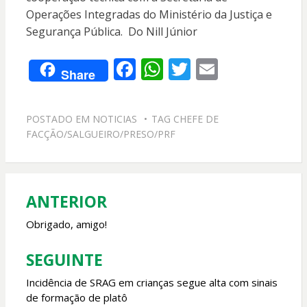
Operações Integradas do Ministério da Justiça e
Segurança Pública. Do Nill Júnior
F
W
T
E
Share
ac
h
w
m
e
at
itt
ai
POSTADO EM
NOTICIAS
TAG
CHEFE DE
b
s
er
l
FACÇÃO/SALGUEIRO/PRESO/PRF
o
A
o
p
k
p
ANTERIOR
Navegação
de
Obrigado, amigo!
Post
SEGUINTE
Incidência de SRAG em crianças segue alta com sinais
de formação de platô