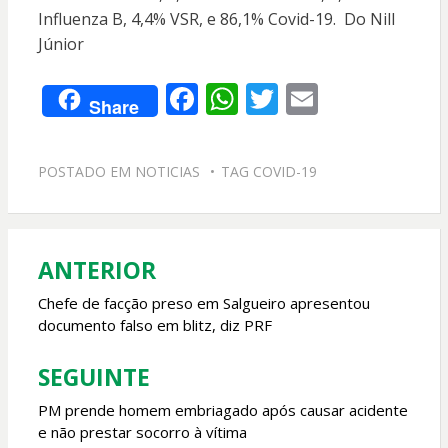
Influenza B, 4,4% VSR, e 86,1% Covid-19. Do Nill
Júnior
F
W
T
E
Share
ac
h
w
m
e
at
itt
ai
POSTADO EM
NOTICIAS
TAG
COVID-19
b
s
er
l
o
A
o
p
ANTERIOR
Navegação
k
p
de
Chefe de facção preso em Salgueiro apresentou
documento falso em blitz, diz PRF
Post
SEGUINTE
PM prende homem embriagado após causar acidente
e não prestar socorro à vítima