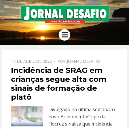
JORNAL
O Sertão em 1º Lugar
Menu
DESAFIO
PPOSTADO
17 DE ABRIL DE 2022
POR
JORNAL DESAFIO
EM
Incidência de SRAG em
crianças segue alta com
sinais de formação de
platô
Divulgado na última semana, o
novo Boletim InfoGripe da
Fiocruz sinaliza que incidência