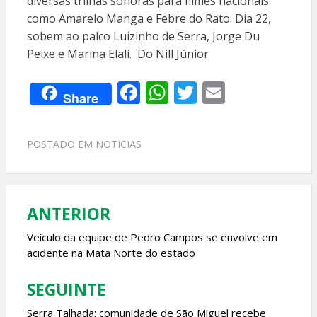
diversas trilhas sonoras para filmes nacionais
como Amarelo Manga e Febre do Rato. Dia 22,
sobem ao palco Luizinho de Serra, Jorge Du
Peixe e Marina Elali. Do Nill Júnior
F
W
T
E
Share
ac
h
w
m
e
at
itt
ai
POSTADO EM
NOTICIAS
b
s
er
l
o
A
o
p
ANTERIOR
Navegação
k
p
de
Veículo da equipe de Pedro Campos se envolve em
acidente na Mata Norte do estado
Post
SEGUINTE
Serra Talhada: comunidade de São Miguel recebe