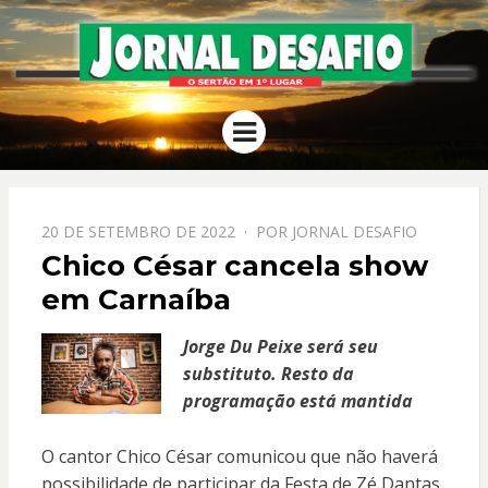
JORNAL
O Sertão em 1º Lugar
Menu
DESAFIO
PPOSTADO
20 DE SETEMBRO DE 2022
POR
JORNAL DESAFIO
EM
Chico César cancela show
em Carnaíba
Jorge Du Peixe será seu
substituto. Resto da
programação está mantida
O cantor Chico César comunicou que não haverá
possibilidade de participar da Festa de Zé Dantas