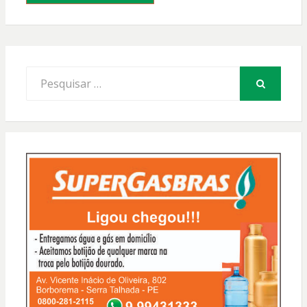
Procurar
por:
PESQUISAR