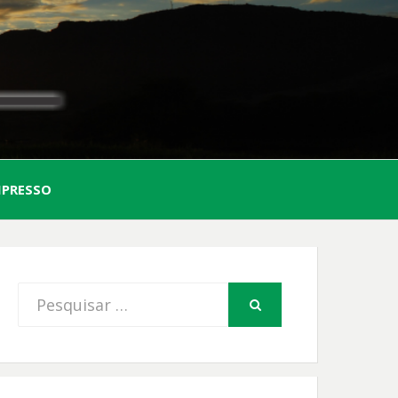
AL
MPRESSO
FIO
Procurar
PESQUISAR
por: