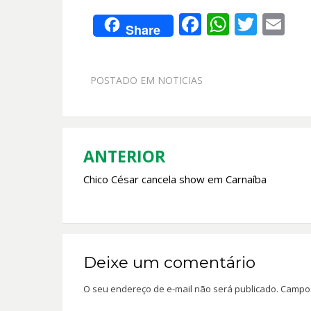
F
W
T
E
Share
ac
h
w
m
e
at
itt
ai
POSTADO EM
NOTICIAS
b
s
er
l
o
A
o
p
k
p
ANTERIOR
Navegação
Chico César cancela show em Carnaíba
de
Post
Deixe um comentário
O seu endereço de e-mail não será publicado.
Campos