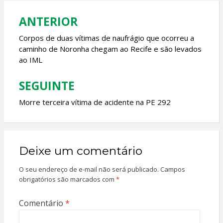
o
p
k
p
ANTERIOR
Navegação
de
Corpos de duas vítimas de naufrágio que ocorreu a
caminho de Noronha chegam ao Recife e são levados
Post
ao IML
SEGUINTE
Morre terceira vítima de acidente na PE 292
Deixe um comentário
O seu endereço de e-mail não será publicado.
Campos
obrigatórios são marcados com
*
Comentário
*