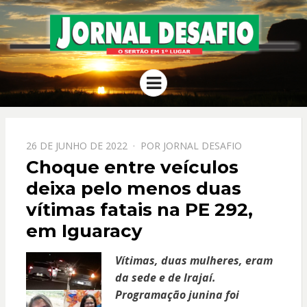
JORNAL
O Sertão em 1º Lugar
Menu
DESAFIO
PPOSTADO
26 DE JUNHO DE 2022
POR
JORNAL DESAFIO
EM
Choque entre veículos
deixa pelo menos duas
vítimas fatais na PE 292,
em Iguaracy
Vítimas, duas mulheres, eram
da sede e de Irajaí.
Programação junina foi