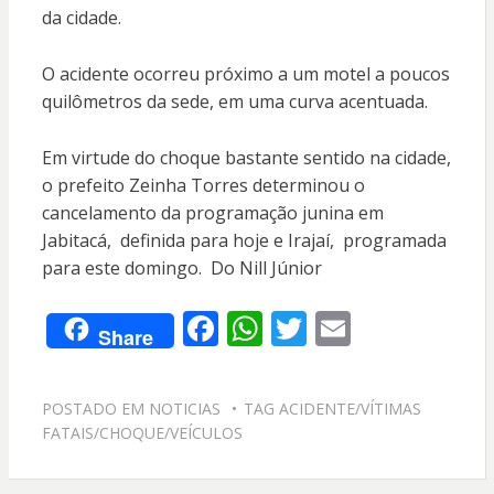
da cidade.
O acidente ocorreu próximo a um motel a poucos
quilômetros da sede, em uma curva acentuada.
Em virtude do choque bastante sentido na cidade,
o prefeito Zeinha Torres determinou o
cancelamento da programação junina em
Jabitacá, definida para hoje e Irajaí, programada
para este domingo. Do Nill Júnior
F
W
T
E
Share
ac
h
w
m
e
at
itt
ai
POSTADO EM
NOTICIAS
TAG
ACIDENTE/VÍTIMAS
b
s
er
l
FATAIS/CHOQUE/VEÍCULOS
o
A