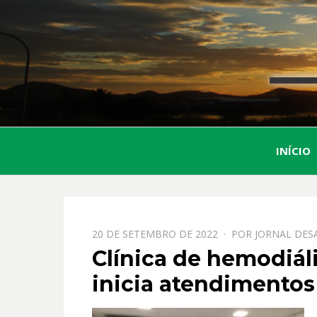
INÍCIO
PPOSTADO
20 DE SETEMBRO DE 2022
POR
JORNAL DES
EM
Clínica de hemodiál
inicia atendimentos