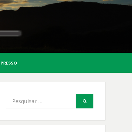
AL
MPRESSO
FIO
Procurar
PESQUISAR
por: