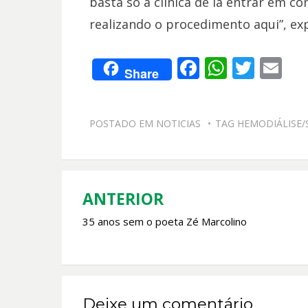
basta só a clínica de lá entrar em co
realizando o procedimento aqui”, expl
F
W
T
E
Share
ac
h
w
m
e
at
itt
ai
POSTADO EM
NOTICIAS
TAG
HEMODIÁLISE/
b
s
er
l
o
A
o
p
k
p
ANTERIOR
Navegação
35 anos sem o poeta Zé Marcolino
de
Post
Deixe um comentário