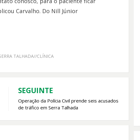
ntato conosco, para o paciente ficar
icou Carvalho. Do Nill Júnior
SERRA TALHADA//CLÍNICA
SEGUINTE
Operação da Polícia Civil prende seis acusados
de tráfico em Serra Talhada