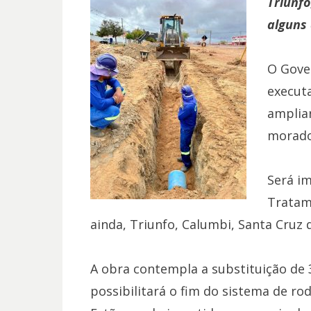
Triunfo
alguns
O Gove
execut
ampliar
morado
Será i
Tratame
ainda, Triunfo, Calumbi, Santa Cruz d
A obra contempla a substituição de 
possibilitará o fim do sistema de ro