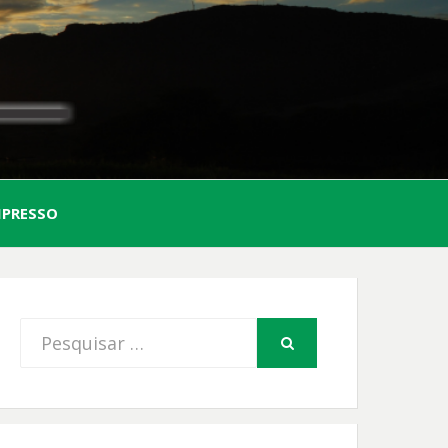
AL
MPRESSO
FIO
Procurar
PESQUISAR
por: