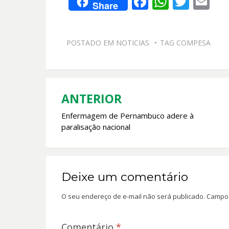
F
W
T
E
Share
ac
h
w
m
e
at
itt
ai
POSTADO EM
NOTICIAS
TAG
COMPESA
b
s
er
l
o
A
o
p
k
p
ANTERIOR
Navegação
Enfermagem de Pernambuco adere à
de
paralisação nacional
Post
Deixe um comentário
O seu endereço de e-mail não será publicado.
Campos
Comentário
*