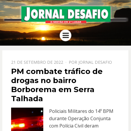
JORNAL
O Sertão em 1º Lugar
Menu
DESAFIO
PPOSTADO
21 DE SETEMBRO DE 2022
POR
JORNAL DESAFIO
EM
PM combate tráfico de
drogas no bairro
Borborema em Serra
Talhada
Policiais Militares do 14º BPM
durante Operação Conjunta
com Polícia Civil deram