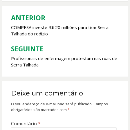
o
A
o
p
ANTERIOR
Navegação
k
p
de
COMPESA investe R$ 20 milhões para tirar Serra
Talhada do rodízio
Post
SEGUINTE
Profissionais de enfermagem protestam nas ruas de
Serra Talhada
Deixe um comentário
O seu endereço de e-mail não será publicado.
Campos
obrigatórios são marcados com
*
Comentário
*