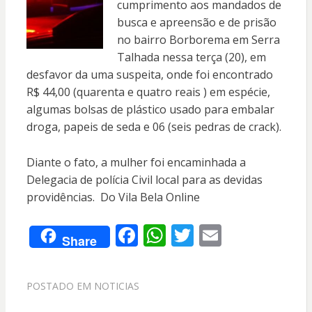
cumprimento aos mandados de
busca e apreensão e de prisão
no bairro Borborema em Serra
Talhada nessa terça (20), em
desfavor da uma suspeita, onde foi encontrado
R$ 44,00 (quarenta e quatro reais ) em espécie,
algumas bolsas de plástico usado para embalar
droga, papeis de seda e 06 (seis pedras de crack).
Diante o fato, a mulher foi encaminhada a
Delegacia de polícia Civil local para as devidas
providências. Do Vila Bela Online
F
W
T
E
Share
ac
h
w
m
e
at
itt
ai
POSTADO EM
NOTICIAS
b
s
er
l