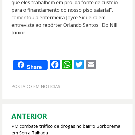
que eles trabalhem em prol da fonte de custeio
para o financiamento do nosso piso salarial”,
comentou a enfermeira Joyce Siqueira em
entrevista ao repórter Orlando Santos. Do Nill
Júnior
F
W
T
E
Share
ac
h
w
m
e
at
itt
ai
POSTADO EM
NOTICIAS
b
s
er
l
o
A
o
p
ANTERIOR
Navegação
k
p
de
PM combate tráfico de drogas no bairro Borborema
em Serra Talhada