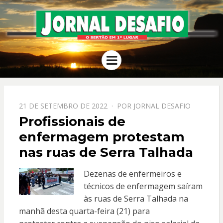
JORNAL
O Sertão em 1º Lugar
Menu
DESAFIO
PPOSTADO
21 DE SETEMBRO DE 2022
POR
JORNAL DESAFIO
EM
Profissionais de
enfermagem protestam
nas ruas de Serra Talhada
Dezenas de enfermeiros e
técnicos de enfermagem saíram
às ruas de Serra Talhada na
manhã desta quarta-feira (21) para