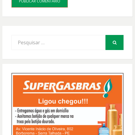
Procurar
por:
PESQUISAR