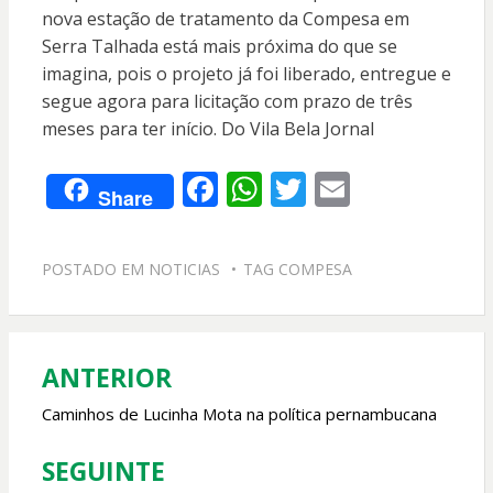
nova estação de tratamento da Compesa em
Serra Talhada está mais próxima do que se
imagina, pois o projeto já foi liberado, entregue e
segue agora para licitação com prazo de três
meses para ter início. Do Vila Bela Jornal
F
W
T
E
Share
ac
h
w
m
e
at
itt
ai
POSTADO EM
NOTICIAS
TAG
COMPESA
b
s
er
l
o
A
o
p
ANTERIOR
Navegação
k
p
de
Caminhos de Lucinha Mota na política pernambucana
Post
SEGUINTE