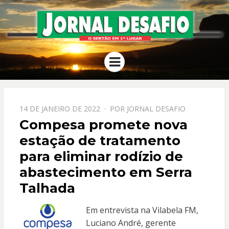
JORNAL
O Sertão em 1º Lugar
Menu
DESAFIO
PPOSTADO
14 DE JANEIRO DE 2022
POR
JORNAL DESAFIO
EM
Compesa promete nova
estação de tratamento
para eliminar rodízio de
abastecimento em Serra
Talhada
Em entrevista na Vilabela FM,
Luciano André, gerente