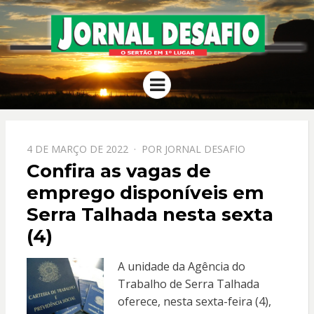
JORNAL
O Sertão em 1º Lugar
Menu
DESAFIO
PPOSTADO
4 DE MARÇO DE 2022
POR
JORNAL DESAFIO
EM
Confira as vagas de
emprego disponíveis em
Serra Talhada nesta sexta
(4)
A unidade da Agência do
Trabalho de Serra Talhada
oferece, nesta sexta-feira (4),