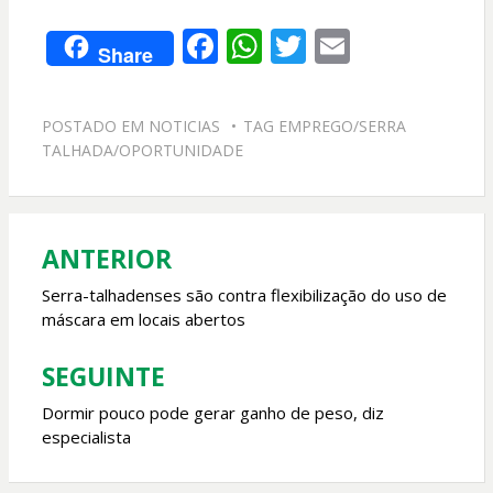
F
W
T
E
Share
ac
h
w
m
e
at
itt
ai
POSTADO EM
NOTICIAS
TAG
EMPREGO/SERRA
b
s
er
l
TALHADA/OPORTUNIDADE
o
A
o
p
k
p
ANTERIOR
Navegação
de
Serra-talhadenses são contra flexibilização do uso de
máscara em locais abertos
Post
SEGUINTE
Dormir pouco pode gerar ganho de peso, diz
especialista