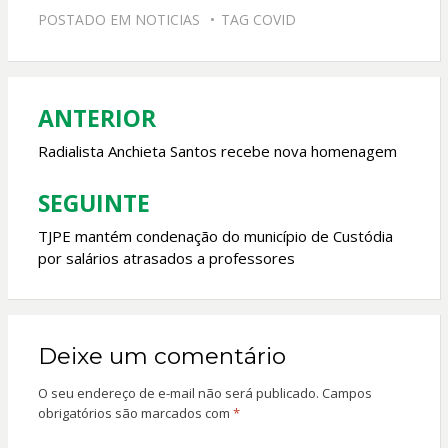
e
at
itt
ai
POSTADO EM
NOTICIAS
TAG
COVID
b
s
er
l
o
A
o
p
ANTERIOR
Navegação
k
p
de
Radialista Anchieta Santos recebe nova homenagem
Post
SEGUINTE
TJPE mantém condenação do município de Custódia
por salários atrasados a professores
Deixe um comentário
O seu endereço de e-mail não será publicado.
Campos
obrigatórios são marcados com
*