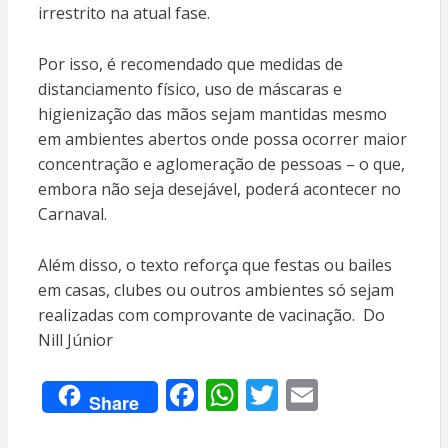
irrestrito na atual fase.
Por isso, é recomendado que medidas de
distanciamento físico, uso de máscaras e
higienização das mãos sejam mantidas mesmo
em ambientes abertos onde possa ocorrer maior
concentração e aglomeração de pessoas – o que,
embora não seja desejável, poderá acontecer no
Carnaval.
Além disso, o texto reforça que festas ou bailes
em casas, clubes ou outros ambientes só sejam
realizadas com comprovante de vacinação. Do
Nill Júnior
F
W
T
E
Share
ac
h
w
m