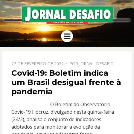
JORNAL
O Sertão em 1º Lugar
Menu
DESAFIO
PPOSTADO
27 DE FEVEREIRO DE 2022
POR
JORNAL DESAFIO
EM
Covid-19: Boletim indica
um Brasil desigual frente à
pandemia
O Boletim do Observatório
Covid-19 Fiocruz, divulgado nesta quinta-feira
(24/2), analisa o conjunto de indicadores
adotados para monitorar a evolução da