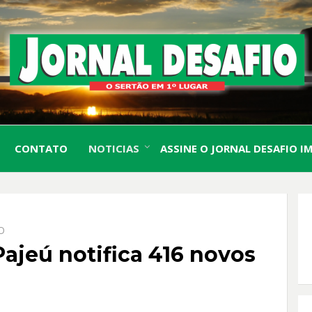
O Sertão em 1º Lugar
JORN
CONTATO
NOTICIAS
ASSINE O JORNAL DESAFIO I
DESA
O
Pajeú notifica 416 novos