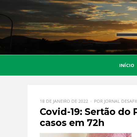
INÍCIO
PPOSTADO
18 DE JANEIRO DE 2022
POR
JORNAL DESAFI
EM
Covid-19: Sertão do 
casos em 72h