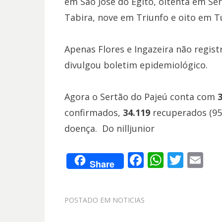
em São José do Egito, oitenta em Se
Tabira, nove em Triunfo e oito em 
Apenas Flores e Ingazeira não regis
divulgou boletim epidemiológico.
Agora o Sertão do Pajeú conta com
confirmados,
34.119
recuperados (95
doença. Do nilljunior
F
W
T
E
Share
ac
h
w
m
e
at
itt
ai
POSTADO EM
NOTICIAS
b
s
er
l