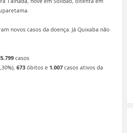
rra Talhada, nove em Solidão, oitenta em
Tuparetama.
tram novos casos da doença. Já Quixaba não
35.799
casos
,30%),
673
óbitos e
1.007
casos ativos da