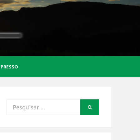
AL
MPRESSO
FIO
Procurar
PESQUISAR
por: