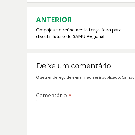
o
A
o
p
k
p
ANTERIOR
Navegação
Cimpajeú se reúne nesta terça-feira para
de
discutir futuro do SAMU Regional
Post
Deixe um comentário
O seu endereço de e-mail não será publicado.
Campos
Comentário
*