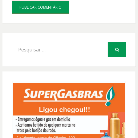
Procurar
por:
PESQUISAR