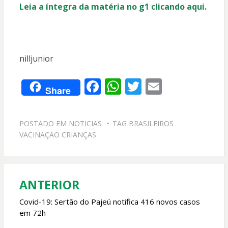
Leia a íntegra da matéria no g1 clicando aqui.
nilljunior
F
W
T
E
Share
ac
h
w
m
e
at
itt
ai
POSTADO EM
NOTICIAS
TAG
BRASILEIROS
b
s
er
l
VACINAÇÃO CRIANÇAS
o
A
o
p
k
p
ANTERIOR
Navegação
de
Covid-19: Sertão do Pajeú notifica 416 novos casos
em 72h
Post