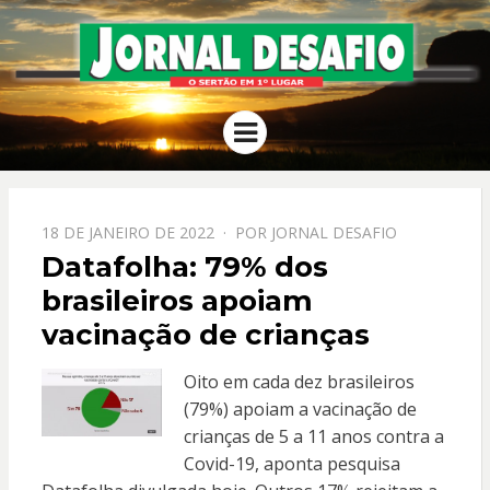
JORNAL
O Sertão em 1º Lugar
Menu
DESAFIO
PPOSTADO
18 DE JANEIRO DE 2022
POR
JORNAL DESAFIO
EM
Datafolha: 79% dos
brasileiros apoiam
vacinação de crianças
Oito em cada dez brasileiros
(79%) apoiam a vacinação de
crianças de 5 a 11 anos contra a
Covid-19, aponta pesquisa