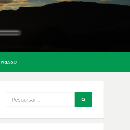
AL
MPRESSO
FIO
Procurar
PESQUISAR
por: