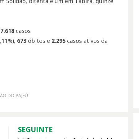
em Solidão, oitenta e um em Tabira, quinze
37.618
casos
,11%),
673
óbitos e
2.295
casos ativos da
TÃO DO PAJEÚ
SEGUINTE