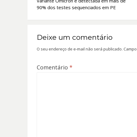
Variante Ômicron é detectada em mais de
de
90% dos testes sequenciados em PE
Post
Deixe um comentário
O seu endereço de e-mail não será publicado.
Campos
Comentário
*