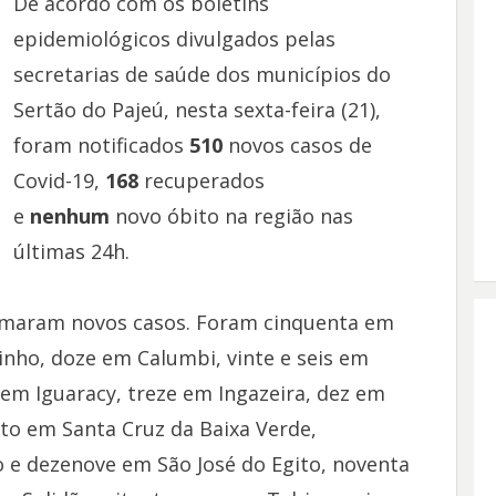
De acordo com os boletins
epidemiológicos divulgados pelas
secretarias de saúde dos municípios do
Sertão do Pajeú, nesta sexta-feira (21),
foram notificados
510
novos casos de
Covid-19,
168
recuperados
e
nenhum
novo óbito na região nas
últimas 24h.
irmaram novos casos. Foram cinquenta em
inho, doze em Calumbi, vinte e seis em
 em Iguaracy, treze em Ingazeira, dez em
ito em Santa Cruz da Baixa Verde,
 e dezenove em São José do Egito, noventa