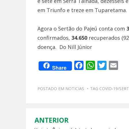
e sete em Serra Talhada, dezesseis 
em Triunfo e treze em Tuparetama.
Agora o Sertão do Pajeú conta com
confirmados,
34.650
recuperados (92
doença. Do Nill Júnior
F
W
T
E
Share
ac
h
w
m
e
at
itt
ai
POSTADO EM
NOTICIAS
TAG
COVID-19/SER
b
s
er
l
o
A
o
p
k
p
ANTERIOR
Navegação