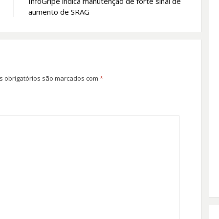
InfoGripe indica manutenção de forte sinal de
aumento de SRAG
 obrigatórios são marcados com
*