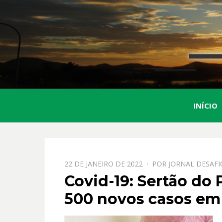
INÍCIO
PPOSTADO
22 DE JANEIRO DE 2022
POR
JORNAL DESAFI
EM
Covid-19: Sertão do 
500 novos casos em