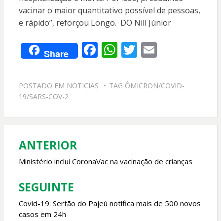
vacinar o maior quantitativo possível de pessoas,
e rápido”, reforçou Longo. DO Nill Júnior
F
W
T
E
Share
ac
h
w
m
e
at
itt
ai
POSTADO EM
NOTICIAS
TAG
ÔMICRON/COVID-
b
s
er
l
19/SARS-COV-2
o
A
o
p
k
p
ANTERIOR
Navegação
de
Ministério inclui CoronaVac na vacinação de crianças
Post
SEGUINTE
Covid-19: Sertão do Pajeú notifica mais de 500 novos
casos em 24h