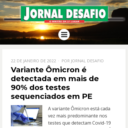
JORNAL
O Sertão em 1º Lugar
Menu
DESAFIO
PPOSTADO
22 DE JANEIRO DE 2022
POR
JORNAL DESAFIO
EM
Variante Ômicron é
detectada em mais de
90% dos testes
sequenciados em PE
A variante Ômicron está cada
vez mais predominante nos
testes que detectam Covid-19