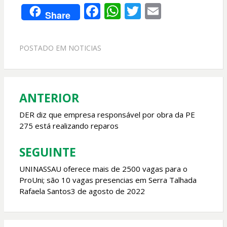
F
W
T
E
Share
ac
h
w
m
e
at
itt
ai
POSTADO EM
NOTICIAS
b
s
er
l
o
A
o
p
ANTERIOR
Navegação
k
p
de
DER diz que empresa responsável por obra da PE
275 está realizando reparos
Post
SEGUINTE
UNINASSAU oferece mais de 2500 vagas para o
ProUni; são 10 vagas presencias em Serra Talhada
Rafaela Santos3 de agosto de 2022