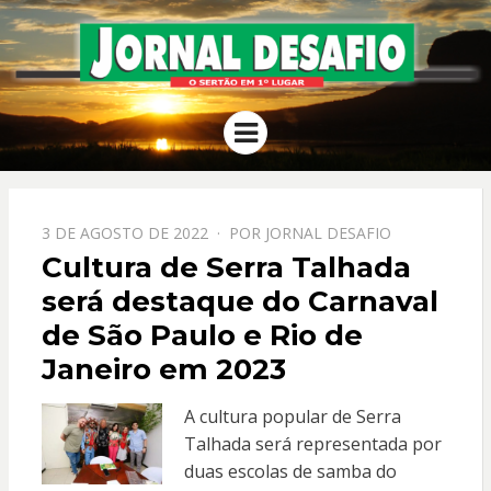
JORNAL
O Sertão em 1º Lugar
Menu
DESAFIO
PPOSTADO
3 DE AGOSTO DE 2022
POR
JORNAL DESAFIO
EM
Cultura de Serra Talhada
será destaque do Carnaval
de São Paulo e Rio de
Janeiro em 2023
A cultura popular de Serra
Talhada será representada por
duas escolas de samba do