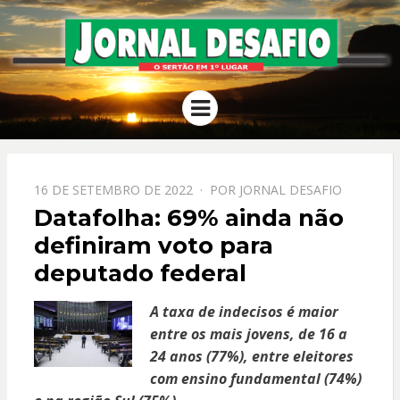
JORNAL
O Sertão em 1º Lugar
Menu
DESAFIO
PPOSTADO
16 DE SETEMBRO DE 2022
POR
JORNAL DESAFIO
EM
Datafolha: 69% ainda não
definiram voto para
deputado federal
A taxa de indecisos é maior
entre os mais jovens, de 16 a
24 anos (77%), entre eleitores
com ensino fundamental (74%)