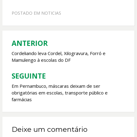
ac
h
w
m
e
at
itt
ai
POSTADO EM
NOTICIAS
b
s
er
l
o
A
o
p
ANTERIOR
Navegação
k
p
de
Cordeliando leva Cordel, Xilogravura, Forró e
Mamulengo à escolas do DF
Post
SEGUINTE
Em Pernambuco, máscaras deixam de ser
obrigatórias em escolas, transporte público e
farmácias
Deixe um comentário