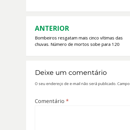
b
s
er
l
o
A
o
p
k
p
ANTERIOR
Navegação
Bombeiros resgatam mais cinco vítimas das
de
chuvas. Número de mortos sobe para 120
Post
Deixe um comentário
O seu endereço de e-mail não será publicado.
Campos
Comentário
*