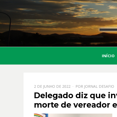
INÍCIO
PPOSTADO
2 DE JUNHO DE 2022
POR
JORNAL DESAFIO
EM
Delegado diz que in
morte de vereador 