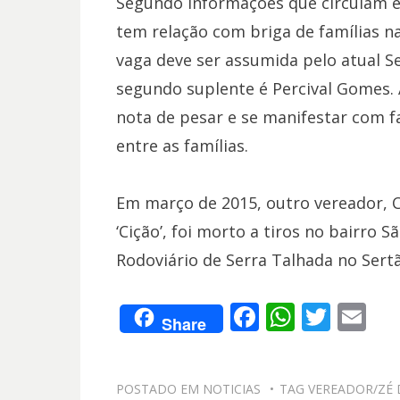
Segundo informações que circulam e
tem relação com briga de famílias na 
vaga deve ser assumida pelo atual S
segundo suplente é Percival Gomes. 
nota de pesar e se manifestar com f
entre as famílias.
Em março de 2015, outro vereador, C
‘Cição’, foi morto a tiros no bairro 
Rodoviário de Serra Talhada no Sertã
F
W
T
E
Share
ac
h
w
m
e
at
itt
ai
POSTADO EM
NOTICIAS
TAG
VEREADOR/ZÉ 