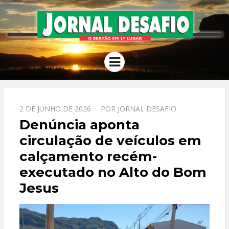
JORNAL
O Sertão em 1º Lugar
Menu
DESAFIO
PPOSTADO
2 DE JUNHO DE 2026
POR
JORNAL DESAFIO
EM
Denúncia aponta
circulação de veículos em
calçamento recém-
executado no Alto do Bom
Jesus