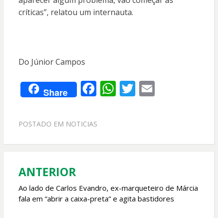
aparecer algum problema, vão começar as
críticas”, relatou um internauta.
Do Júnior Campos
F
W
T
E
Share
ac
h
w
m
e
at
itt
ai
POSTADO EM
NOTICIAS
b
s
er
l
o
A
o
p
ANTERIOR
Navegação
k
p
de
Ao lado de Carlos Evandro, ex-marqueteiro de Márcia
fala em “abrir a caixa-preta” e agita bastidores
Post